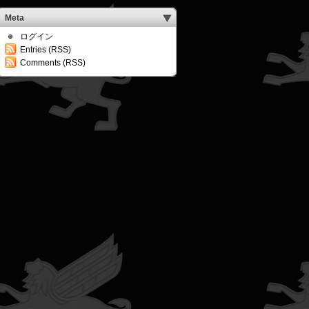
Meta
ログイン
Entries (RSS)
Comments (RSS)