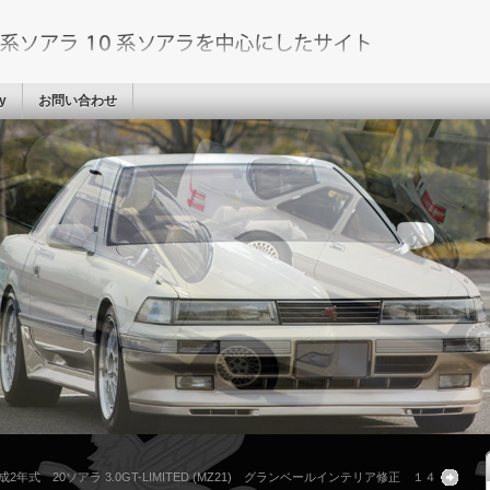
cy
お問い合わせ
成2年式 20ソアラ 3.0GT-LIMITED (MZ21) グランベールインテリア修正 １４