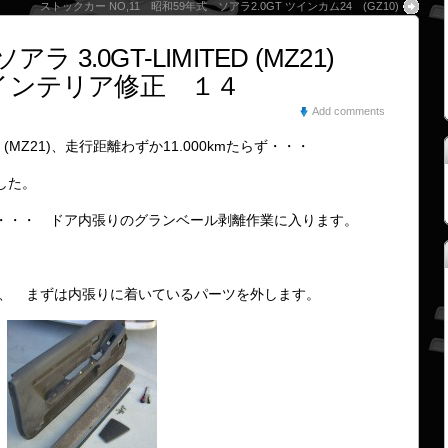
ストックカー NO,11 昭和59年式 ソアラ2.0GT ツインカム24 (GZ10)
ラ 3.0GT-LIMITED (MZ21)
インテリア修正 １４
Add comments
ED (MZ21)、走行距離わずか11.000kmたらず・・・
した。
・・・ ドア内張りのグランベール剥離作業に入ります。
、 まずは内張りに着いているパーツを外します。