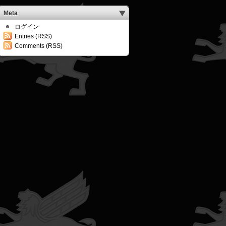
Meta
ログイン
Entries (RSS)
Comments (RSS)